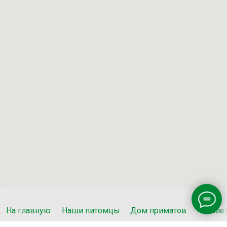
На главную
Наши питомцы
Дом приматов
Биле