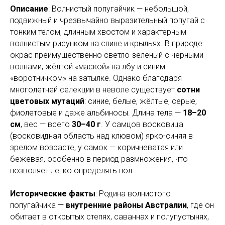
Описание
: Волнистый попугайчик — небольшой,
подвижный и чрезвычайно выразительный попугай с
тонким телом, длинным хвостом и характерным
волнистым рисунком на спине и крыльях. В природе
окрас преимущественно светло-зелёный с чёрными
волнами, жёлтой «маской» на лбу и синим
«воротничком» на затылке. Однако благодаря
многолетней селекции в неволе существует
сотни
цветовых мутаций
: синие, белые, жёлтые, серые,
фиолетовые и даже альбиносы. Длина тела —
18–20
см
, вес — всего
30–40 г
. У самцов восковица
(восковидная область над клювом) ярко-синяя в
зрелом возрасте, у самок — коричневатая или
бежевая, особенно в период размножения, что
позволяет легко определять пол.
Исторические факты
: Родина волнистого
попугайчика —
внутренние районы Австралии
, где он
обитает в открытых степях, саваннах и полупустынях,