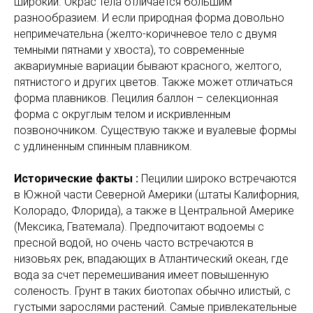
широкий. Окрас тела отличается большим
разнообразием. И если природная форма довольно
непримечательна (желто-коричневое тело с двумя
темными пятнами у хвоста), то современные
аквариумные вариации бывают красного, желтого,
пятнистого и других цветов. Также может отличаться
форма плавников. Пецилия баллон – селекционная
форма с округлым телом и искривленным
позвоночником. Существую также и вуалевые формы
с удлиненным спинным плавником.
Исторические факты :
Пецилии широко встречаются
в Южной части Северной Америки (штаты Калифорния,
Колорадо, Флорида), а также в Центральной Америке
(Мексика, Гватемала). Предпочитают водоемы с
пресной водой, но очень часто встречаются в
низовьях рек, впадающих в Атлантический океан, где
вода за счет перемешивания имеет повышенную
соленость. Грунт в таких биотопах обычно илистый, с
густыми зарослями растений. Самые привлекательные