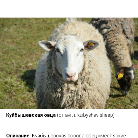
Куйбышевская овца
(от англ. kuibyshev sheep)
Описание:
Куйбышевская порода овец имеет яркие