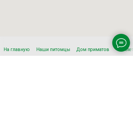
На главную
Наши питомцы
Дом приматов
Биле