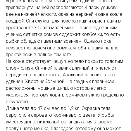
угреобразным телом, вытянутым в длину. Голова
приплюснута, на ней располагаются 4 пары усиков:
две на нижней челюсти, одна на верхней и одна возле
ноздрей. Они служат для поиска пищи и ориентации в
пространстве. Глаза маленькие. По исследованиям
ученых, сетчатка сомов содержит колбочки, то есть
рыбки обладают цветным зрением. Однако пока
неизвестно, зачем оно сомикам, обитающим на дне
практически в полной темноте.
На коже отсутствует чешуя, но тело покрыто толстым
слоем слизи. Спинной плавник длинный и тянется от
середины тела до хвоста. Анальный плавник также
удлинен. Хвост небольшой. На грудных плавниках
расположены мощные шипы, о которые легко
уколоться, поэтому ловить сомиков нужно предельно
аккуратно.
Длина тела до 47 см, вес до 1,2 кг. Окраска тела
серого или серовато-коричневого цвета. У рыбы
имеется дополнительный орган дыхания в форме
воздушного мешка, благодаря которому она может