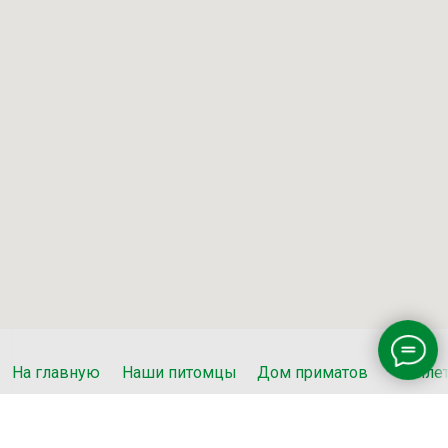
На главную
Наши питомцы
Дом приматов
Биле